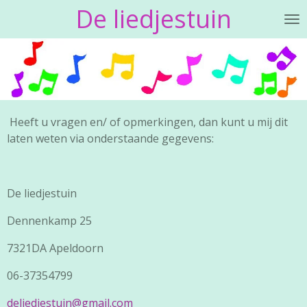
De liedjestuin
Ga
direct
naar
de
hoofdinhoud
Heeft u vragen en/ of opmerkingen, dan kunt u mij dit
laten weten via onderstaande gegevens:
De liedjestuin
Dennenkamp 25
7321DA Apeldoorn
06-37354799
deliedjestuin@gmail.com